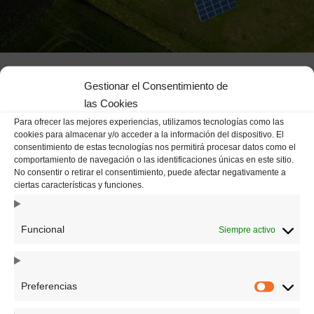
Campos solares
Gestionar el Consentimiento de
las Cookies
ENERGÍA LIMPIA A GRAN ESCALA
Para ofrecer las mejores experiencias, utilizamos tecnologías como las
Los
campos solares
son instalaciones fotovoltaicas
cookies para almacenar y/o acceder a la información del dispositivo. El
diseñadas para
generar energía limpia de forma
consentimiento de estas tecnologías nos permitirá procesar datos como el
comportamiento de navegación o las identificaciones únicas en este sitio.
eficiente, sostenible y a gran escala
, aprovechando al
No consentir o retirar el consentimiento, puede afectar negativamente a
máximo el potencial del terreno disponible.
ciertas características y funciones.
Desarrollamos proyectos solares adaptados a cada
Funcional
Siempre activo
necesidad, ofreciendo:
Estudio personalizado del terreno y la
viabilidad del
Preferencias
proyecto
.
Diseño eficiente orientado al
máximo rendimiento